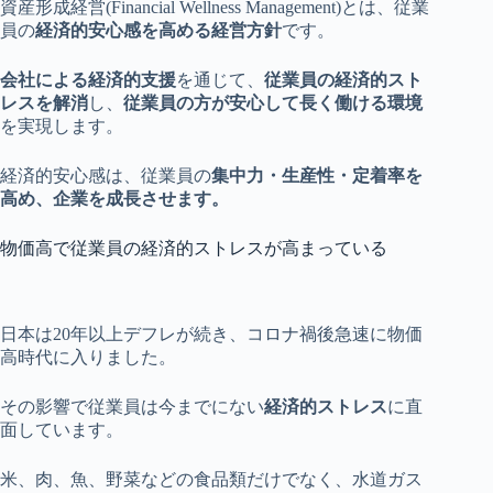
資産形成経営(Financial Wellness Management)とは、従業
員の
経済的安心感を高める経営方針
です。
会社による経済的支援
を通じて、
従業員の経済的スト
レスを解消
し、
従業員の方が安心して長く働ける環境
を実現します。
経済的安心感は、従業員の
集中力・生産性・定着率を
高め、企業を成長させます。
物価高で従業員の経済的ストレスが高まっている
日本は20年以上デフレが続き、コロナ禍後急速に物価
高時代に入りました。
その影響で従業員は今までにない
経済的ストレス
に直
面しています。
米、肉、魚、野菜などの食品類だけでなく、水道ガス