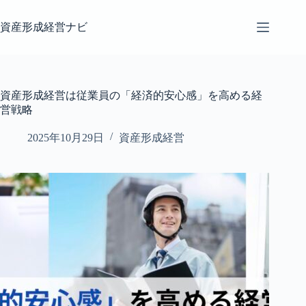
コ
ン
資産形成経営ナビ
テ
ン
ツ
へ
ス
資産形成経営は従業員の「経済的安心感」を高める経
キ
営戦略
ッ
プ
2025年10月29日
資産形成経営